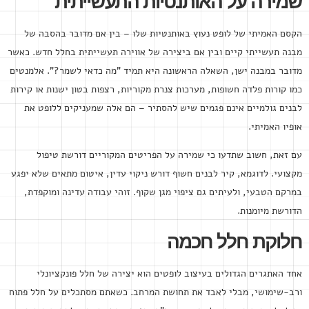
שמירה על האותנטיות התעשייתית
הקסם האמיתי של לופט נעוץ באותנטיות שלו – בין אם מדובר בהסבה של
מבנה תעשייתי קיים ובין אם ביצירה של אווירה תעשייתית בחלל חדש. כאשר
מדובר במבנה ישן, השאלה הראשונה היא תמיד "מה כדאי לשמר?". אלמנטים
כמו קורות פלדה חשופות, מערכות צנרת מקוריות, רצפות בטון ישנות או קירות
לבנים גולמיים אינם פגמים שיש להסתיר – הם אלה שמעניקים ללופט את
אופיו האמיתי.
עם זאת, חשוב שתדעו כי שמירה על הפריטים המקוריים דורשת טיפול
מקצועי. לדוגמא, קיר לבנים חשוף דורש ניקוי עדין, איטום מתאים שלא יפגע
במרקם הטבעי, ולעיתים גם ציפוי מגן שקוף. זוהי עבודה עדינה ומוקפדת,
הדורשת מיומנות.
חלוקת חלל חכמה
אחד האתגרים הגדולים בעיצוב לופטים הוא יצירה של חלל פונקציונלי
ורב-שימושי, מבלי לאבד את תחושת המרחב. כשאתם מסתכלים על חלל פתוח