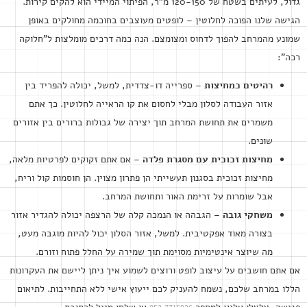
גדול, לעיתים בשטח של 120-150 מ"ר, הפיתוי המיידי הוא להקים קירות.
הגישה שלנו הפוכה לחלוטין – לופטים מעוצבים בחוכמה מחולקים באופן
שמונע מהמרחב להפוך לדחוס ומצומצם. הנה כמה דרכים מומלצות ל"חלוקה
רכה":
רהיטים כמחיצות
– ספרייה דו-צדדית, למשל, יכולה להפריד בין
אזור העבודה לסלון מבלי לחסום את קו הראייה לחלוטין. כך אתם
משמרים את תחושת המרחב תוך יצירה של גבולות ברורים בין אזורים
שונים.
מחיצות זכוכית עם מסגרת פלדה
– אם אתם זקוקים לפרטיות מלאה,
מחיצות זכוכית בסגנון תעשייתי הן פתרון מצוין. הן חוסמות קול וריח,
אבל שומרות על זרימת האור ותחושת המרחב.
משחקי גובה
– הגבהה או הנמכה קלה של הרצפה יכולה להגדיר אזור
בצורה מאוד אפקטיבית. למשל, אזור הסלון יכול להיות מוגבה מעט,
מה שיוצר אינטימיות מסוימת תוך שמירה על החלל פתוח וזורם.
אם אתם חושבים על עיצוב לופט ורוצים לשמוע איך ניתן ליישם את העקרונות
הללו במרחב שלכם, נשמח להעניק לכם ייעוץ אישי ללא התחייבות. לתיאום