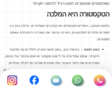
האלמנטים שהופכים לופט רגיל ללופט יוקרתי
הטקסטורה היא המלכה
בלופט מעוצב, גימורים ומשטחים הם הכוכבים האמיתיים. שילוב נכון בין
חומרים גולמיים למלוטשים, הוא זה שיוצר את האווירה היוקרתית שאתם
מחפשים:
בטון חשוף
– בטיפול נכון, בטון חשוף מעניק לחלל מראה אלגנטי
ויוקרתי. אנחנו ממליצים על ליטוש מקצועי ואיטום איכותי של הבטון,
המדגישים את היופי הטבעי שלו ומונעים ספיגה של לכלוך ונוזלים.
לבנים חשופות
– אם יש לכם קיר לבנים מקורי, מדובר במתנה. אך גם
אם אין, אפשר ליצור קיר לבנים שנראה אותנטי לחלוטין. הסוד הוא
בבחירת לבנים שאינן אחידות מדי, להניח אותן באופן שאינו מדויק
לחלוטין, ולהשתמש בחומר מילוי בגוון אפור או לבן-מעושן כדי להוסיף
לקיר עומק וייחודיות.
עץ מיושן
– משטחי עץ גולמי או ממוחזר מכניסים חמימות לחלל
התעשייתי. למשל, שולחן אוכל מעץ מלא עם סימני זמן, או קורות עץ