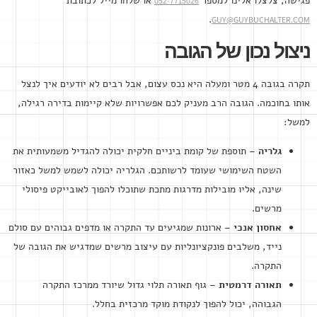
פגישה, צלצלו אלינו למספר
או שלחו מייל לכתובת
052-7715026
.
GUY@GUYBUCHALTER.COM
ניצול נכון של הגובה
תקרה בגובה 4 מטר ומעלה היא נכס עצום, אבל רבים לא יודעים איך לנצל
אותו בחוכמה. הגובה הרב מעניק לכם אפשרויות שלא קיימות בדירה רגילה,
למשל:
גלריה
– תוספת של קומת ביניים חלקית יכולה להגדיל משמעותית את
השטח השימושי שעומד לרשותכם. הגלריה יכולה לשמש למשל כאזור
שינה, אליו מובילות מדרגות מתכת שתוכלו להפוך לאובייקט פיסולי
מרשים.
אחסון אנכי
– ארונות שמגיעים עד התקרה או מדפים גבוהים עם סולם
נייד, משלבים פונקציונליות עם עיצוב מרשים שמדגיש את הגובה של
התקרה.
תאורה דרמטית
– גוף תאורה תלוי גדול שיורד ממרכז התקרה
הגבוהה, יכול להפוך לנקודת מוקד מרכזית בחלל.