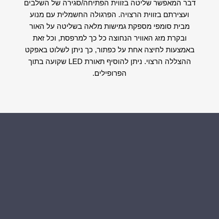
דבר המאפשר שליטה בזווית הפתיחה/סגירה של השלבים
ועצירתם בזווית הרצויה. הפרגולה החשמלית עם מנוע
מבית סומפי מספקת גמישות מלאה בשליטה על האור
ובקרת מזג האוויר הנחוצה כל כך למרפסת, וכל זאת
באמצעות לחיצה אחת על כפתור, כך ניתן לשלוט באפקט
ההצללה הרצוי. ניתן להוסיף תאורת LED שקועה בתוך
הפרופילים.